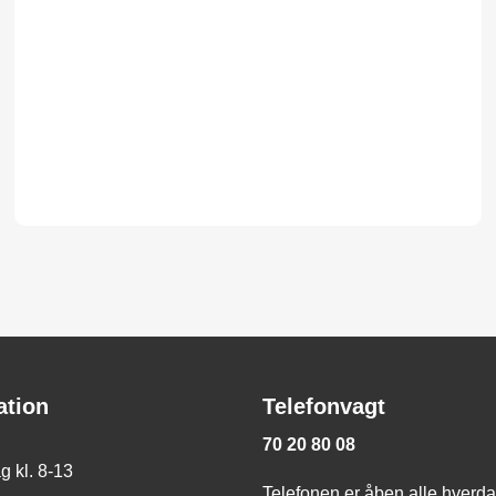
ation
Telefonvagt
70 20 80 08
 kl. 8-13
Telefonen er åben alle hverdag