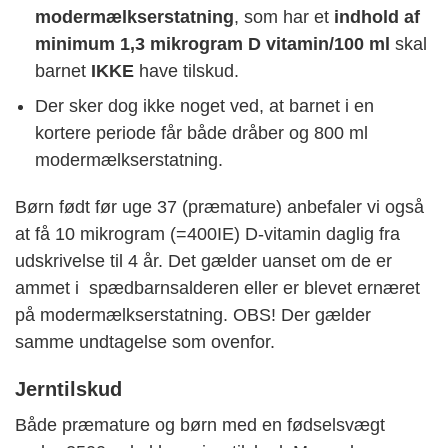
modermælkserstatning
, som har et
indhold af
minimum 1,3 mikrogram D vitamin/100 ml
skal
barnet
IKKE
have tilskud.
Der sker dog ikke noget ved, at barnet i en
kortere periode får både dråber og 800 ml
modermælkserstatning.
Børn født før uge 37 (præmature) anbefaler vi også
at få 10 mikrogram (=400IE) D-vitamin daglig fra
udskrivelse til 4 år. Det gælder uanset om de er
ammet i spædbarnsalderen eller er blevet ernæret
på modermælkserstatning. OBS! Der gælder
samme undtagelse som ovenfor.
Jerntilskud
Både præmature og børn med en fødselsvægt