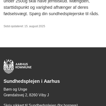
under 2500g skal have jerntilskud. Mængden,
starttidspunkt og varighed afhænger af deres
fødselsvægt. Spørg din sundhedsplejerske til råds.
Sidst opdateret: 15. august 2025
Sundhedsplejen i Aarhus
Børn og Unge
Grøndalsvej 2, 8260 Viby J
Skriv sikkert til Sundhedsplejen (for borgere)