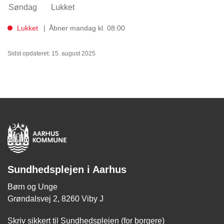
Søndag
Lukket
Lukket
Åbner mandag kl. 08:00
Sidst opdateret: 15. august 2025
Sundhedsplejen i Aarhus
Børn og Unge
Grøndalsvej 2, 8260 Viby J
Skriv sikkert til Sundhedsplejen (for borgere)